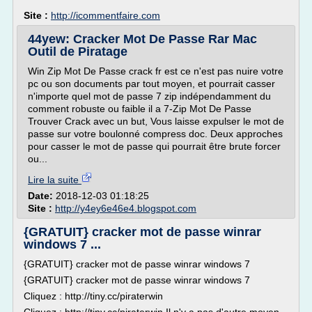
Site :
http://icommentfaire.com
44yew: Cracker Mot De Passe Rar Mac
Outil de Piratage
Win Zip Mot De Passe crack fr est ce n'est pas nuire votre
pc ou son documents par tout moyen, et pourrait casser
n'importe quel mot de passe 7 zip indépendamment du
comment robuste ou faible il a 7-Zip Mot De Passe
Trouver Crack avec un but, Vous laisse expulser le mot de
passe sur votre boulonné compress doc. Deux approches
pour casser le mot de passe qui pourrait être brute forcer
ou...
Lire la suite
Date:
2018-12-03 01:18:25
Site :
http://y4ey6e46e4.blogspot.com
{GRATUIT} cracker mot de passe winrar
windows 7 ...
{GRATUIT} cracker mot de passe winrar windows 7
{GRATUIT} cracker mot de passe winrar windows 7
Cliquez : http://tiny.cc/piraterwin