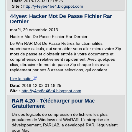
Date:
2018-12-03 01:18:25
Site :
http://y4ey6e46e4.blogspot.com
44yew: Hacker Mot De Passe Fichier Rar
Dernier
mar?i, 29 octombrie 2013
Hacker Mot De Passe Fichier Rar Dernier
Le Win RAR Mot De Passe Retirez fonctionnalités
supérieure calculs, qui sera aider vous aller mieux votre Zip
mots de passe et d'obtenir entrée à votre documents et
compréhension relativement rapidement. Avec quelques
clics, déraciner le mot de passe Zip chaque fois avec
rapidement par ses 3 assaut sélections, qui contient....
Lire la suite
Date:
2018-12-03 01:18:25
Site :
http://y4ey6e46e4.blogspot.com
RAR 4.20 - Télécharger pour Mac
Gratuitement
Un des logiciels de compression de fichiers les plus
populaires de Windows est WinRAR. L'entreprise de
développement, RARLAB, a développé RAR, l'équivalent
pour Mac.