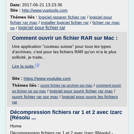
Date:
2017-06-21 13:23:36
Site :
http://www.yuptools.com
Thèmes liés :
logiciel reparer fichier rar
/
logiciel pour
fichier rar mac
/
installer logiciel fichier rar
/
fichier rar mac
logiciel pour fichier rar
os
/
Comment ouvrir un fichier RAR sur Mac :
Une application "couteau suisse" pour tous les types
d'archives, c'est pour les fichiers RAR qu'on m'a le plus
sollicité, je traite...
Lire la suite
Site :
https://www.youtube.com
Thèmes liés :
/
ouvrir fichier rar archive sur mac
comment ouvrir
/
logiciel pour ouvrir fichier rar mac
/
un fichier rar sur mac
ouvrir fichier rar sur mac
/
logiciel pour ouvrir les fichiers
rar
Décompression fichiers rar 1 et 2 avec Izarc
[Résolu ...
Home
Décompression fichiers rar 1 et 2 avec Izarc [Résolu] -