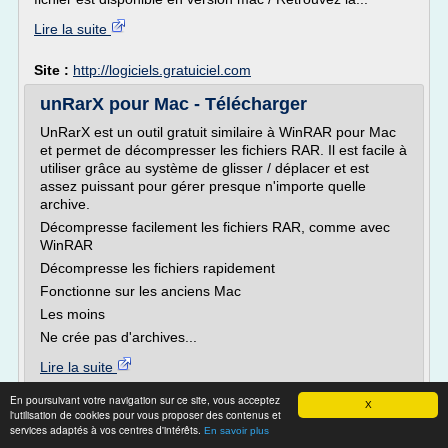
Lire la suite
Site :
http://logiciels.gratuiciel.com
unRarX pour Mac - Télécharger
UnRarX est un outil gratuit similaire à WinRAR pour Mac
et permet de décompresser les fichiers RAR. Il est facile à
utiliser grâce au système de glisser / déplacer et est
assez puissant pour gérer presque n'importe quelle
archive.
Décompresse facilement les fichiers RAR, comme avec
WinRAR
Décompresse les fichiers rapidement
Fonctionne sur les anciens Mac
Les moins
Ne crée pas d'archives...
Lire la suite
En poursuivant votre navigation sur ce site, vous acceptez
X
Site :
https://unrarx.fr.softonic.com
l'utilisation de cookies pour vous proposer des contenus et
services adaptés à vos centres d'intérêts.
En savoir plus
Comment ouvrir un e-mail (fichier) .zip,