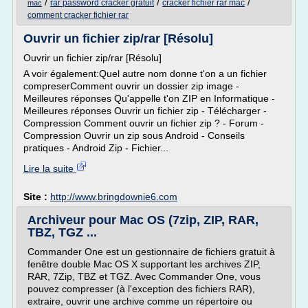
/
/
/
rar password cracker gratuit
cracker fichier rar mac
mac
comment cracker fichier rar
Ouvrir un fichier zip/rar [Résolu]
Ouvrir un fichier zip/rar [Résolu]
A voir également:Quel autre nom donne t'on a un fichier
compreserComment ouvrir un dossier zip image -
Meilleures réponses Qu'appelle t'on ZIP en Informatique -
Meilleures réponses Ouvrir un fichier zip - Télécharger -
Compression Comment ouvrir un fichier zip ? - Forum -
Compression Ouvrir un zip sous Android - Conseils
pratiques - Android Zip - Fichier...
Lire la suite
Site :
http://www.bringdownie6.com
Archiveur pour Mac OS (7zip, ZIP, RAR,
TBZ, TGZ ...
Commander One est un gestionnaire de fichiers gratuit à
fenêtre double Mac OS X supportant les archives ZIP,
RAR, 7Zip, TBZ et TGZ. Avec Commander One, vous
pouvez compresser (à l'exception des fichiers RAR),
extraire, ouvrir une archive comme un répertoire ou