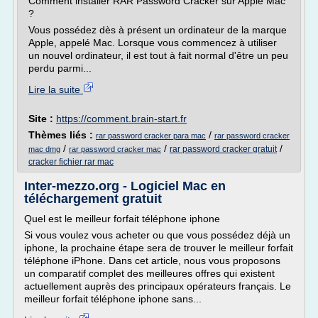
Comment installer RAR Password Cracker sur Apple Mac
?
Vous possédez dès à présent un ordinateur de la marque
Apple, appelé Mac. Lorsque vous commencez à utiliser
un nouvel ordinateur, il est tout à fait normal d'être un peu
perdu parmi...
Lire la suite
Site :
https://comment.brain-start.fr
Thèmes liés :
/
rar password cracker para mac
rar password cracker
/
/
/
rar password cracker gratuit
mac dmg
rar password cracker mac
cracker fichier rar mac
Inter-mezzo.org - Logiciel Mac en
téléchargement gratuit
Quel est le meilleur forfait téléphone iphone
Si vous voulez vous acheter ou que vous possédez déjà un
iphone, la prochaine étape sera de trouver le meilleur forfait
téléphone iPhone. Dans cet article, nous vous proposons
un comparatif complet des meilleures offres qui existent
actuellement auprès des principaux opérateurs français. Le
meilleur forfait téléphone iphone sans...