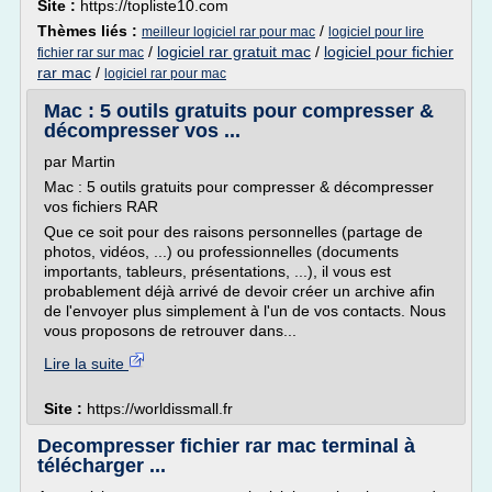
Site :
https://topliste10.com
Thèmes liés :
/
meilleur logiciel rar pour mac
logiciel pour lire
/
logiciel rar gratuit mac
/
logiciel pour fichier
fichier rar sur mac
rar mac
/
logiciel rar pour mac
Mac : 5 outils gratuits pour compresser &
décompresser vos ...
par Martin
Mac : 5 outils gratuits pour compresser & décompresser
vos fichiers RAR
Que ce soit pour des raisons personnelles (partage de
photos, vidéos, ...) ou professionnelles (documents
importants, tableurs, présentations, ...), il vous est
probablement déjà arrivé de devoir créer un archive afin
de l'envoyer plus simplement à l'un de vos contacts. Nous
vous proposons de retrouver dans...
Lire la suite
Site :
https://worldissmall.fr
Decompresser fichier rar mac terminal à
télécharger ...