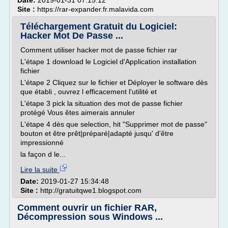
Date:
2019-01-31 07:15:12
Site :
https://rar-expander.fr.malavida.com
Téléchargement Gratuit du Logiciel:
Hacker Mot De Passe ...
Comment utiliser hacker mot de passe fichier rar
L'étape 1 download le Logiciel d'Application installation
fichier
L'étape 2 Cliquez sur le fichier et Déployer le software dès
que établi , ouvrez l efficacement l'utilité et
L'étape 3 pick la situation des mot de passe fichier
protégé Vous êtes aimerais annuler
L'étape 4 dès que selection, hit "Supprimer mot de passe"
bouton et être prêt|préparé|adapté jusqu' d'être
impressionné
la façon d le...
Lire la suite
Date:
2019-01-27 15:34:48
Site :
http://gratuitqwe1.blogspot.com
Comment ouvrir un fichier RAR,
Décompression sous Windows ...