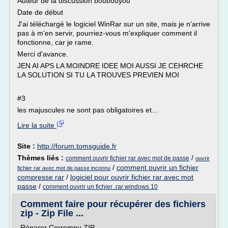
Auteur de la discussion boubouyou
Date de début
J'ai téléchargé le logiciel WinRar sur un site, mais je n'arrive
pas à m'en servir, pourriez-vous m'expliquer comment il
fonctionne, car je rame.
Merci d'avance.
JEN AI APS LA MOINDRE IDEE MOI AUSSI JE CEHRCHE
LA SOLUTION SI TU LA TROUVES PREVIEN MOI
#3
les majuscules ne sont pas obligatoires et...
Lire la suite
Site :
http://forum.tomsguide.fr
Thèmes liés :
/
comment ouvrir fichier rar avec mot de passe
ouvrir
/
comment ouvrir un fichier
fichier rar avec mot de passe inconnu
compresse rar
/
logiciel pour ouvrir fichier rar avec mot
passe
/
comment ouvrir un fichier .rar windows 10
Comment faire pour récupérer des fichiers
zip - Zip File ...
Réparer Corrompu ZIP