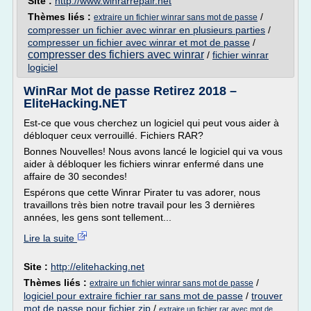
Site :
http://www.winrarrepair.net
Thèmes liés :
/
extraire un fichier winrar sans mot de passe
compresser un fichier avec winrar en plusieurs parties
/
compresser un fichier avec winrar et mot de passe
/
compresser des fichiers avec winrar
/
fichier winrar
logiciel
WinRar Mot de passe Retirez 2018 –
EliteHacking.NET
Est-ce que vous cherchez un logiciel qui peut vous aider à
débloquer ceux verrouillé. Fichiers RAR?
Bonnes Nouvelles! Nous avons lancé le logiciel qui va vous
aider à débloquer les fichiers winrar enfermé dans une
affaire de 30 secondes!
Espérons que cette Winrar Pirater tu vas adorer, nous
travaillons très bien notre travail pour les 3 dernières
années, les gens sont tellement...
Lire la suite
Site :
http://elitehacking.net
Thèmes liés :
/
extraire un fichier winrar sans mot de passe
logiciel pour extraire fichier rar sans mot de passe
/
trouver
mot de passe pour fichier zip
/
extraire un fichier rar avec mot de