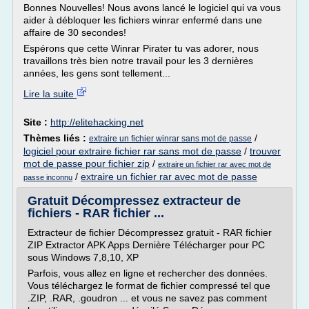
Bonnes Nouvelles! Nous avons lancé le logiciel qui va vous
aider à débloquer les fichiers winrar enfermé dans une
affaire de 30 secondes!
Espérons que cette Winrar Pirater tu vas adorer, nous
travaillons très bien notre travail pour les 3 dernières
années, les gens sont tellement...
Lire la suite
Site :
http://elitehacking.net
Thèmes liés :
/
extraire un fichier winrar sans mot de passe
logiciel pour extraire fichier rar sans mot de passe
/
trouver
mot de passe pour fichier zip
/
extraire un fichier rar avec mot de
/
extraire un fichier rar avec mot de passe
passe inconnu
Gratuit Décompressez extracteur de
fichiers - RAR fichier ...
Extracteur de fichier Décompressez gratuit - RAR fichier
ZIP Extractor APK Apps Dernière Télécharger pour PC
sous Windows 7,8,10, XP
Parfois, vous allez en ligne et rechercher des données.
Vous téléchargez le format de fichier compressé tel que
.ZIP, .RAR, .goudron ... et vous ne savez pas comment