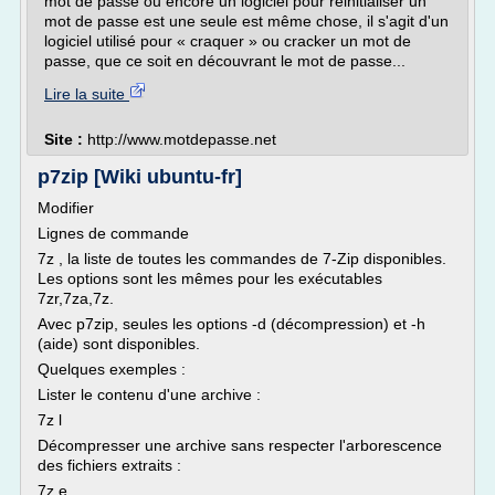
mot de passe ou encore un logiciel pour réinitialiser un
mot de passe est une seule est même chose, il s'agit d'un
logiciel utilisé pour « craquer » ou cracker un mot de
passe, que ce soit en découvrant le mot de passe...
Lire la suite
Site :
http://www.motdepasse.net
p7zip [Wiki ubuntu-fr]
Modifier
Lignes de commande
7z , la liste de toutes les commandes de 7-Zip disponibles.
Les options sont les mêmes pour les exécutables
7zr,7za,7z.
Avec p7zip, seules les options -d (décompression) et -h
(aide) sont disponibles.
Quelques exemples :
Lister le contenu d'une archive :
7z l
Décompresser une archive sans respecter l'arborescence
des fichiers extraits :
7z e