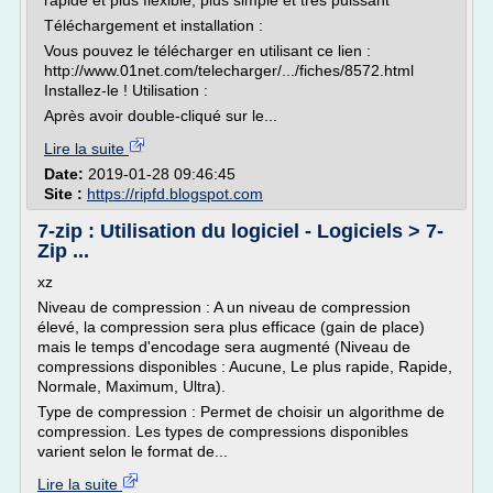
rapide et plus flexible, plus simple et très puissant
Téléchargement et installation :
Vous pouvez le télécharger en utilisant ce lien :
http://www.01net.com/telecharger/.../fiches/8572.html
Installez-le ! Utilisation :
Après avoir double-cliqué sur le...
Lire la suite
Date:
2019-01-28 09:46:45
Site :
https://ripfd.blogspot.com
7-zip : Utilisation du logiciel - Logiciels > 7-
Zip ...
xz
Niveau de compression : A un niveau de compression
élevé, la compression sera plus efficace (gain de place)
mais le temps d'encodage sera augmenté (Niveau de
compressions disponibles : Aucune, Le plus rapide, Rapide,
Normale, Maximum, Ultra).
Type de compression : Permet de choisir un algorithme de
compression. Les types de compressions disponibles
varient selon le format de...
Lire la suite