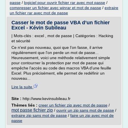
passe
/
logiciel pour ouvrir fichier rar avec mot passe
/
compresser un fichier avec winrar et mot de passe
/
extraire
un fichier rar avec mot de passe
Casser le mot de passe VBA d’un fichier
Excel - Kévin Subileau
| Mots-clés : excel , mot de passe | Catégories : Hacking
et sécurité
Ce n'est pas nouveau, quoi que l'on fasse, il arrive
régulièrement que l'on perde un mot de passe...
Heureusement, voici une méthode relativement simple
pour contourner la protection par mot de passe qui
empêche l'accès au code des macros VBA d'une feuille
Excel. Plus précisément, elle permet de redéfinir un
nouveau...
Lire la suite
Site :
http://www.kevinsubileau.fr
Thèmes liés :
creer un fichier zip avec mot de passe
/
mot passe fichier zip
/
ouvrir un zip sans mot de passe
/
extraire zip sans mot de passe
/
faire un zip avec mot de
passe