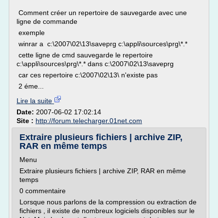
Comment créer un repertoire de sauvegarde avec une
ligne de commande
exemple
winrar a c:\2007\02\13\saveprg c:\appli\sources\prg\*.*
cette ligne de cmd sauvegarde le repertoire
c:\appli\sources\prg\*.* dans c:\2007\02\13\saveprg
car ces repertoire c:\2007\02\13\ n'existe pas
2 éme...
Lire la suite
Date:
2007-06-02 17:02:14
Site :
http://forum.telecharger.01net.com
Extraire plusieurs fichiers | archive ZIP,
RAR en même temps
Menu
Extraire plusieurs fichiers | archive ZIP, RAR en même
temps
0 commentaire
Lorsque nous parlons de la compression ou extraction de
fichiers , il existe de nombreux logiciels disponibles sur le