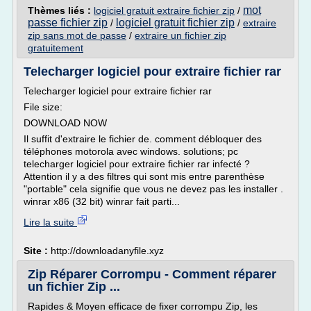
mot
Thèmes liés :
logiciel gratuit extraire fichier zip
/
passe fichier zip
logiciel gratuit fichier zip
/
/
extraire
zip sans mot de passe
/
extraire un fichier zip
gratuitement
Telecharger logiciel pour extraire fichier rar
Telecharger logiciel pour extraire fichier rar
File size:
DOWNLOAD NOW
Il suffit d'extraire le fichier de. comment débloquer des
téléphones motorola avec windows. solutions; pc
telecharger logiciel pour extraire fichier rar infecté ?
Attention il y a des filtres qui sont mis entre parenthèse
"portable" cela signifie que vous ne devez pas les installer .
winrar x86 (32 bit) winrar fait parti...
Lire la suite
Site :
http://downloadanyfile.xyz
Zip Réparer Corrompu - Comment réparer
un fichier Zip ...
Rapides & Moyen efficace de fixer corrompu Zip, les