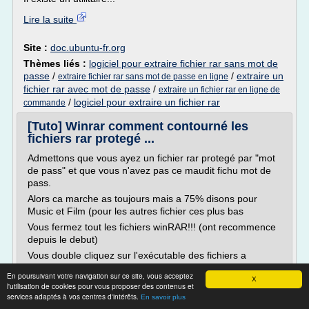
Lire la suite
Site :
doc.ubuntu-fr.org
Thèmes liés :
logiciel pour extraire fichier rar sans mot de
passe
/
/
extraire un
extraire fichier rar sans mot de passe en ligne
fichier rar avec mot de passe
/
extraire un fichier rar en ligne de
/
logiciel pour extraire un fichier rar
commande
[Tuto] Winrar comment contourné les
fichiers rar protegé ...
Admettons que vous ayez un fichier rar protegé par "mot
de pass" et que vous n'avez pas ce maudit fichu mot de
pass.
Alors ca marche as toujours mais a 75% disons pour
Music et Film (pour les autres fichier ces plus bas
Vous fermez tout les fichiers winRAR!!! (ont recommence
depuis le debut)
Vous double cliquez sur l'exécutable des fichiers a
extraire et vous
En poursuivant votre navigation sur ce site, vous acceptez
X
allez avoir une fenêtre winrar qui...
l'utilisation de cookies pour vous proposer des contenus et
services adaptés à vos centres d'intérêts.
En savoir plus
Lire la suite