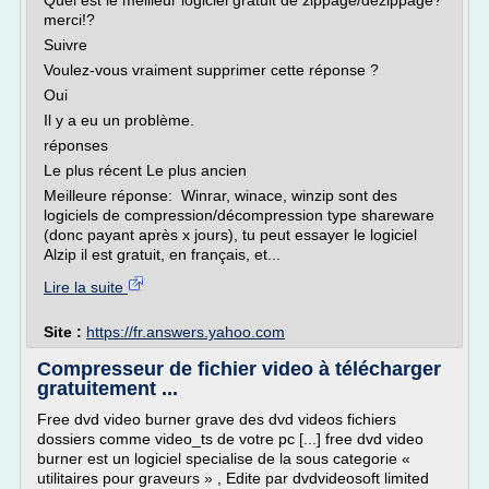
Quel est le meilleur logiciel gratuit de zippage/dézippage?
merci!?
Suivre
Voulez-vous vraiment supprimer cette réponse ?
Oui
Il y a eu un problème.
réponses
Le plus récent Le plus ancien
Meilleure réponse: Winrar, winace, winzip sont des
logiciels de compression/décompression type shareware
(donc payant après x jours), tu peut essayer le logiciel
Alzip il est gratuit, en français, et...
Lire la suite
Site :
https://fr.answers.yahoo.com
Compresseur de fichier video à télécharger
gratuitement ...
Free dvd video burner grave des dvd videos fichiers
dossiers comme video_ts de votre pc [...] free dvd video
burner est un logiciel specialise de la sous categorie «
utilitaires pour graveurs » , Edite par dvdvideosoft limited