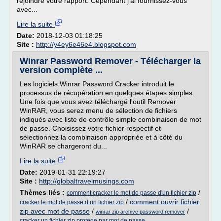
rejoindre votre rapport. Cependant j'ai fournissez-vous
avec...
Lire la suite
Date:
2018-12-03 01:18:25
Site :
http://y4ey6e46e4.blogspot.com
Winrar Password Remover - Télécharger la
version complète ...
Les logiciels Winrar Password Cracker introduit le
processus de récupération en quelques étapes simples.
Une fois que vous avez téléchargé l'outil Remover
WinRAR, vous serez menu de sélection de fichiers
indiqués avec liste de contrôle simple combinaison de mot
de passe. Choisissez votre fichier respectif et
sélectionnez la combinaison appropriée et à côté du
WinRAR se chargeront du...
Lire la suite
Date:
2019-01-31 22:19:27
Site :
http://globaltravelmusings.com
Thèmes liés :
/
comment cracker le mot de passe d'un fichier zip
/
comment ouvrir fichier
cracker le mot de passe d un fichier zip
zip avec mot de passe
/
/
winrar zip archive password remover
cracker un fichier zip protege par mot de passe