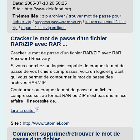
Date:
2005-07-10 20:50:25
Site :
http://www.delafond.org
Thèmes liés :
zip archiver
/
trouver mot de passe pour
fichier zip
/
/
trouver password fichier
supprimer password fichier zip
/
zip
reparer fichier zip en ligne
Cracker le mot de passe d’un fichier
RAR/ZIP avec RAR ...
Cracker le mot de passe d'un fichier RAR/ZIP avec RAR
Password Recovery
Si vous cherchez un logiciel capable de craquer le mot de
passe de vos fichiers compressés, voici un logiciel gratuit
qui vous permet de contourner le mot de passe des
archives RAR/ZIP.
Contourner ou craquer le mot de passe d'un fichier
compressé soit au format RAR ou ZIP n'est pas une mince
affaire ; il nécessite de...
Lire la suite
Site :
http://www.tutomiel.com
Comment supprimer/retrouver le mot de
passe d'un fichier ...